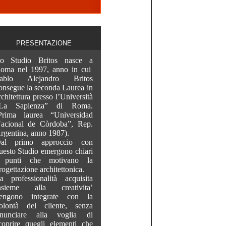
PRESENTAZIONE
o Studio Britos nasce a
oma nel 1997, anno in cui
ablo Alejandro Britos
onsegue la seconda Laurea in
rchitettura presso l’Università
La Sapienza” di Roma.
Prima laurea “Universidad
acional de Còrdoba”, Rep.
rgentina, anno 1987).
al primo approccio con
uesto Studio emergono chiari
 punti che motivano la
rogettazione architettonica.
a professionalità acquisita
nsieme alla creativita’
engono integrate con la
olontà del cliente, senza
inunciare alla voglia di
coprire quegli elementi che