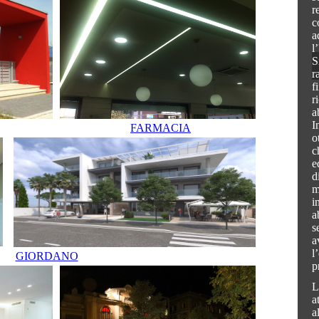
r
c
a
l
S
r
f
r
a
I
FARMACIA
o
c
e
d
m
i
a
s
a
l
GIORDANO
p
L
a
a