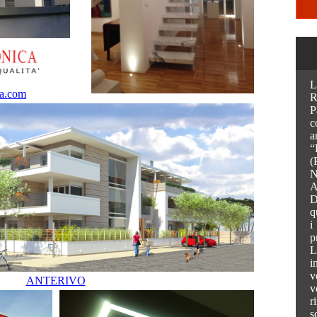
L
ica.com
R
P
c
a
“
(
N
A
D
q
i
p
L
i
v
ANTERIVO
v
r
s