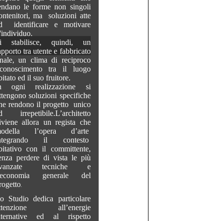
endano le forme non singoli
ontenitori, ma soluzioni atte
d identificare e motivare
’'individuo.
i stabilisce, quindi, un
apporto tra utente e fabbricato
inale, un clima di reciproco
iconoscimento tra il luogo
bitato ed il suo fruitore.
n ogni realizzazione si
ttengono soluzioni specifiche
he rendono il progetto unico
d irrepetibile.L’architetto
iviene allora un regista che
odella l’opera d’arte
ntegrando il contesto
bitativo con il committente,
enza perdere di vista le più
vanzate tecniche e
’economia generale del
rogetto
.
o Studio dedica particolare
ttenzione all’energie
lternative ed al rispetto