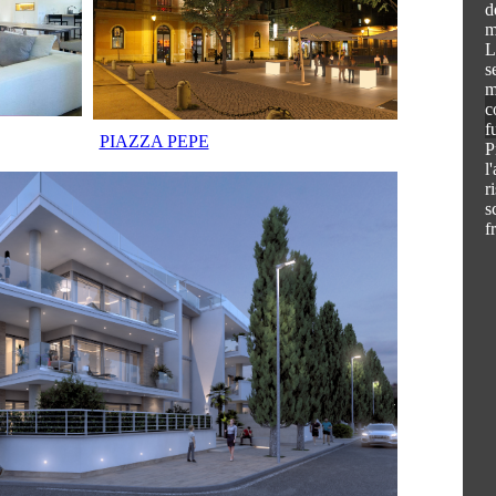
d
m
L
s
m
c
f
PIAZZA PEPE
P
l
r
s
f