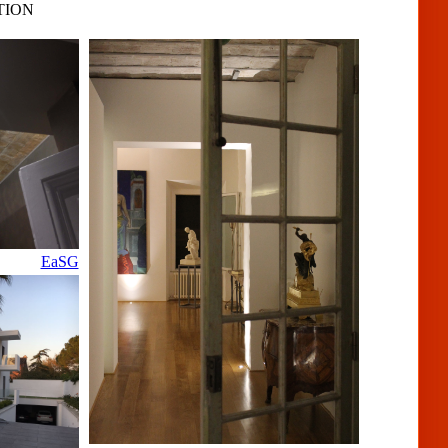
TION
EaSG