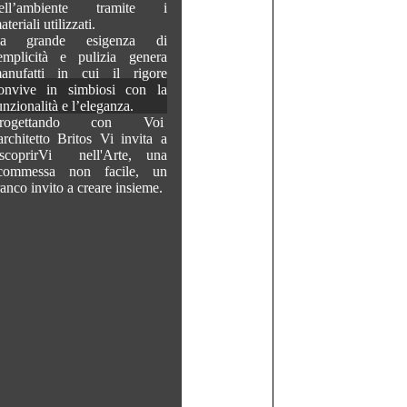
ell’ambiente tramite i
ateriali utilizzati.
a grande esigenza di
emplicità e pulizia genera
anufatti in cui il rigore
onvive in simbiosi con la
unzionalità e l’eleganza.
rogettando con Voi
'architetto Britos Vi invita a
iscoprirVi nell'Arte, una
commessa non facile, un
ranco invito a creare insieme.